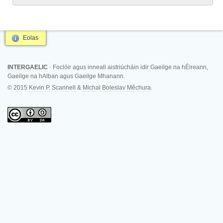
Eolas
INTERGAELIC
· Foclóir agus inneall aistriúcháin idir Gaeilge na hÉireann,
Gaeilge na hAlban agus Gaeilge Mhanann.
© 2015
Kevin P. Scannell
&
Michal Boleslav Měchura
.