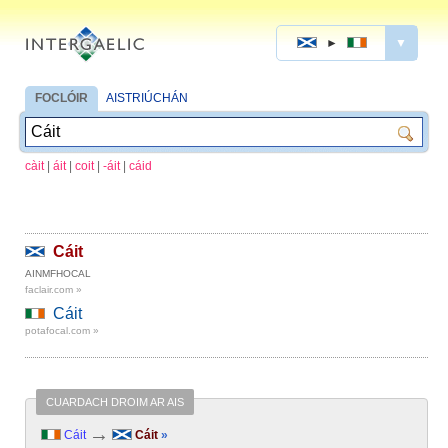
►
▼
FOCLÓIR
AISTRIÚCHÁN
càit
|
áit
|
coit
|
-áit
|
cáid
Cáit
AINMFHOCAL
faclair.com »
Cáit
potafocal.com »
CUARDACH DROIM AR AIS
→
Cáit
Cáit
»