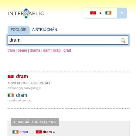
►
▼
FOCLÓIR
AISTRIÚCHÁN
tram
|
deam
|
drama
|
dam
|
drab
|
drad
dram
AINMFHOCAL FIRINSCNEACH
dictionaryq.com/gaelg »
dram
potafocal.com »
CUARDACH DROIM AR AIS
→
dram
dram
»