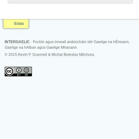
Eolas
INTERGAELIC
· Foclóir agus inneall aistriúcháin idir Gaeilge na hÉireann,
Gaeilge na hAlban agus Gaeilge Mhanann.
© 2015
Kevin P. Scannell
&
Michal Boleslav Měchura
.