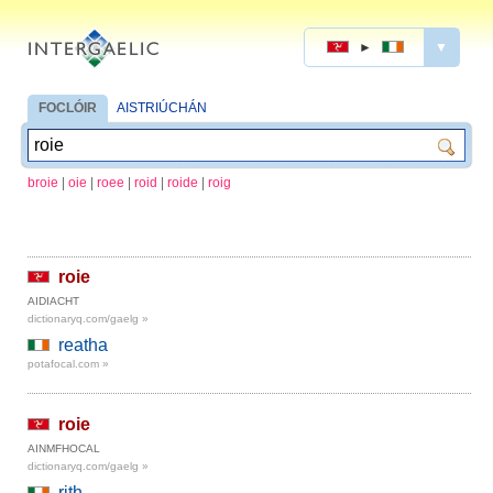
►
▼
FOCLÓIR
AISTRIÚCHÁN
broie
|
oie
|
roee
|
roid
|
roide
|
roig
roie
AIDIACHT
dictionaryq.com/gaelg »
reatha
potafocal.com »
roie
AINMFHOCAL
dictionaryq.com/gaelg »
rith