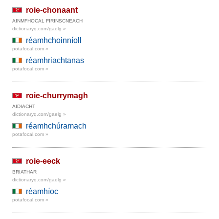
roie-chonaant
AINMFHOCAL FIRINSCNEACH
dictionaryq.com/gaelg »
réamhchoinníoll
potafocal.com »
réamhriachtanas
potafocal.com »
roie-churrymagh
AIDIACHT
dictionaryq.com/gaelg »
réamhchúramach
potafocal.com »
roie-eeck
BRIATHAR
dictionaryq.com/gaelg »
réamhíoc
potafocal.com »