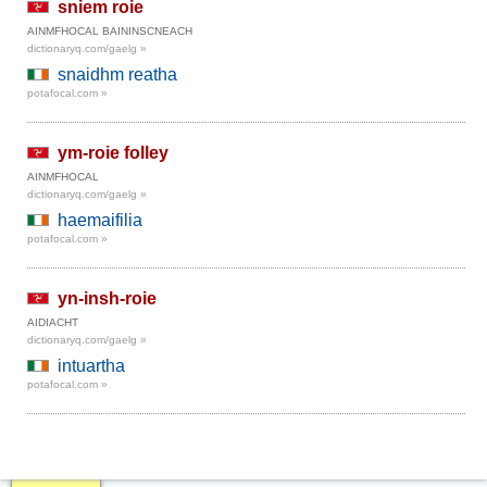
sniem roie
AINMFHOCAL BAININSCNEACH
dictionaryq.com/gaelg »
snaidhm reatha
potafocal.com »
ym-roie folley
AINMFHOCAL
dictionaryq.com/gaelg »
haemaifilia
potafocal.com »
yn-insh-roie
AIDIACHT
dictionaryq.com/gaelg »
intuartha
potafocal.com »