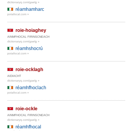
dictionaryq.com/gaelg »
réamhamharc
potafocal.com »
roie-hoiaghey
AINMFHOCAL FIRINSCNEACH
dictionaryq.com/gaelg »
réamhshocrú
potafocal.com »
roie-ocklagh
AIDIACHT
dictionaryq.com/gaelg »
réamhfhoclach
potafocal.com »
roie-ockle
AINMFHOCAL FIRINSCNEACH
dictionaryq.com/gaelg »
réamhfhocal