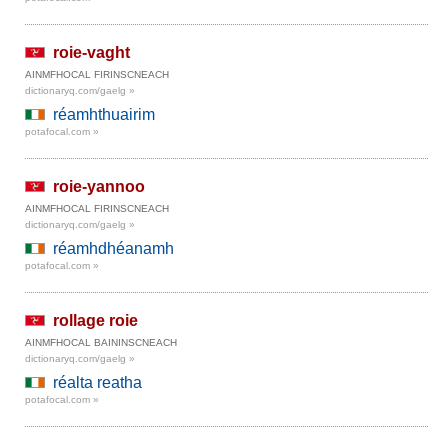
roie-vaght
AINMFHOCAL FIRINSCNEACH
dictionaryq.com/gaelg »
réamhthuairim
potafocal.com »
roie-yannoo
AINMFHOCAL FIRINSCNEACH
dictionaryq.com/gaelg »
réamhdhéanamh
potafocal.com »
rollage roie
AINMFHOCAL BAININSCNEACH
dictionaryq.com/gaelg »
réalta reatha
potafocal.com »