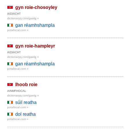
gyn roie-chosoyley
AIDIACHT
dictionaryq.com/gaelg »
gan réamhshampla
potafocal.com »
gyn roie-hampleyr
AIDIACHT
dictionaryq.com/gaelg »
gan réamhshampla
potafocal.com »
lhoob roie
AINMFHOCAL
dictionaryq.com/gaelg »
súil reatha
potafocal.com »
dol reatha
potafocal.com »