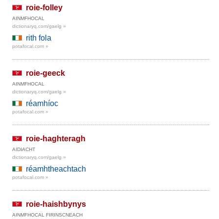
roie-folley
AINMFHOCAL
dictionaryq.com/gaelg »
rith fola
potafocal.com »
roie-geeck
AINMFHOCAL
dictionaryq.com/gaelg »
réamhíoc
potafocal.com »
roie-haghteragh
AIDIACHT
dictionaryq.com/gaelg »
réamhtheachtach
potafocal.com »
roie-haishbynys
AINMFHOCAL FIRINSCNEACH