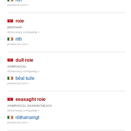
potafocal.com »
roie
BRIATHAR
dictionaryq.com/gaelg »
rith
potafocal.com »
dull roie
AINMFHOCAL
dictionaryq.com/gaelg »
béal tuile
potafocal.com »
eeasaght roie
AINMFHOCAL BAININSCNEACH
dictionaryq.com/gaelg »
rótharraingt
potafocal.com »