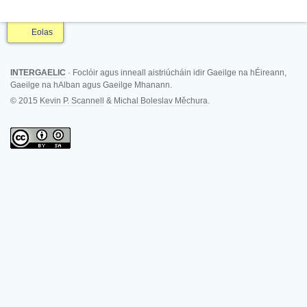
Eolas
INTERGAELIC
· Foclóir agus inneall aistriúcháin idir Gaeilge na hÉireann,
Gaeilge na hAlban agus Gaeilge Mhanann.
© 2015
Kevin P. Scannell
&
Michal Boleslav Měchura
.