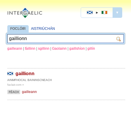
►
▼
FOCLÓIR
AISTRIÚCHÁN
gailleann
|
fàillinn
|
sgillinn
|
Gaolainn
|
gaillshíon
|
gillín
gaillionn
AINMFHOCAL BAININSCNEACH
faclair.com »
gailleann
FÉACH