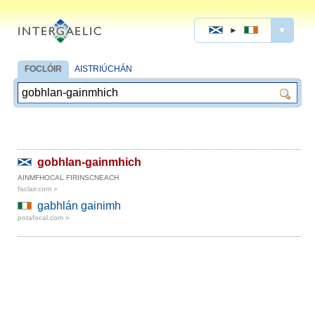
►
▼
FOCLÓIR
AISTRIÚCHÁN
gobhlan-gainmhich
AINMFHOCAL FIRINSCNEACH
faclair.com »
gabhlán gainimh
potafocal.com »