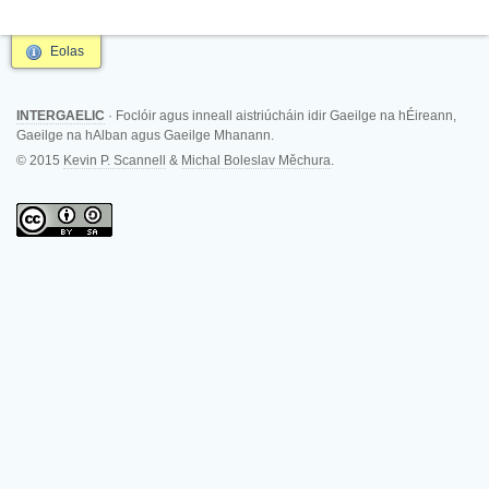
Eolas
INTERGAELIC
· Foclóir agus inneall aistriúcháin idir Gaeilge na hÉireann,
Gaeilge na hAlban agus Gaeilge Mhanann.
© 2015
Kevin P. Scannell
&
Michal Boleslav Měchura
.