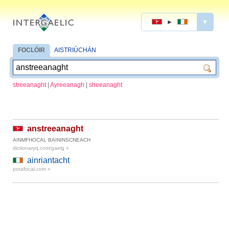
►
▼
FOCLÓIR
AISTRIÚCHÁN
streeanaght
|
Ayreeanagh
|
sheeanaght
anstreeanaght
AINMFHOCAL BAININSCNEACH
dictionaryq.com/gaelg »
ainriantacht
potafocal.com »