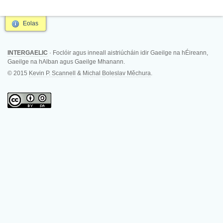
Eolas
INTERGAELIC
· Foclóir agus inneall aistriúcháin idir Gaeilge na hÉireann,
Gaeilge na hAlban agus Gaeilge Mhanann.
© 2015
Kevin P. Scannell
&
Michal Boleslav Měchura
.