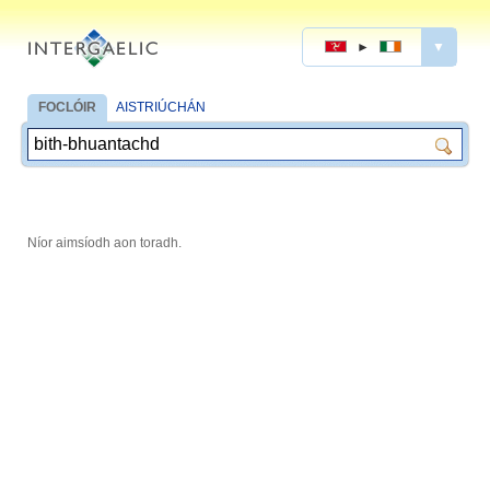
►
▼
FOCLÓIR
AISTRIÚCHÁN
Níor aimsíodh aon toradh.