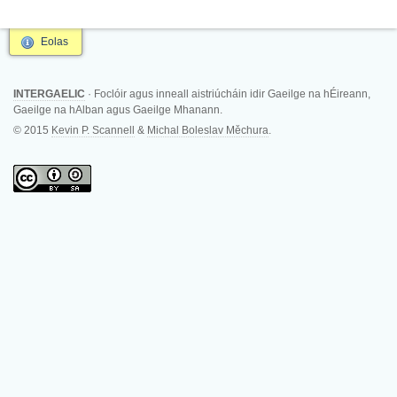
Eolas
INTERGAELIC
· Foclóir agus inneall aistriúcháin idir Gaeilge na hÉireann,
Gaeilge na hAlban agus Gaeilge Mhanann.
© 2015
Kevin P. Scannell
&
Michal Boleslav Měchura
.