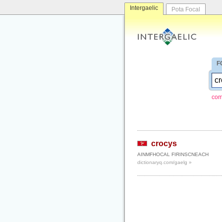
Intergaelic
Pota Focal
F
com
crocys
AINMFHOCAL FIRINSCNEACH
dictionaryq.com/gaelg »