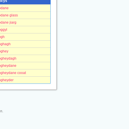
ocys
odane
odane glass
odane jiarg
oggyl
ogh
oghagh
oghey
ogheydagh
ogheydane
ogheydane cooat
ogheyder
n.