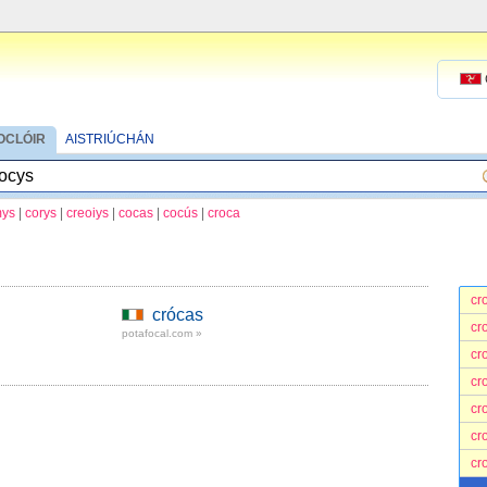
OCLÓIR
AISTRIÚCHÁN
ys
|
corys
|
creoiys
|
cocas
|
cocús
|
croca
cr
crócas
cr
potafocal.com »
cr
cr
cr
cr
cr