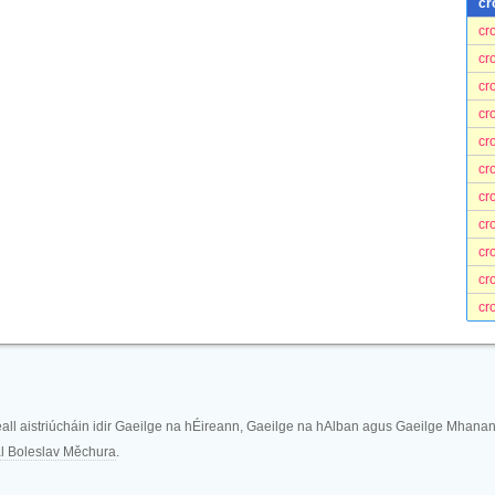
cr
cr
cr
cr
cr
cr
cr
cr
cr
cr
cr
cr
eall aistriúcháin idir Gaeilge na hÉireann, Gaeilge na hAlban agus Gaeilge Mhanan
l Boleslav Měchura
.