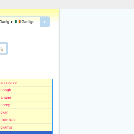
Gaelg
►
Gaeilge
▼
oan stiuree
oanagh
oanane
oanrey
ockan
ockan traie
ockanys