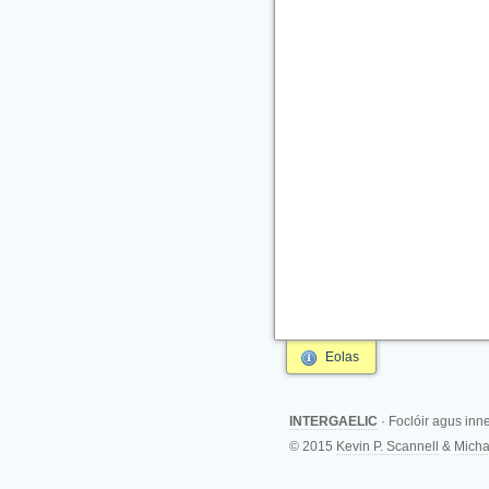
Eolas
INTERGAELIC
· Foclóir agus inn
© 2015
Kevin P. Scannell
&
Micha