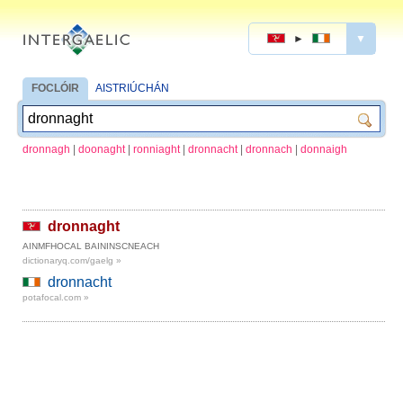
►
▼
FOCLÓIR
AISTRIÚCHÁN
dronnagh
|
doonaght
|
ronniaght
|
dronnacht
|
dronnach
|
donnaigh
dronnaght
AINMFHOCAL BAININSCNEACH
dictionaryq.com/gaelg »
dronnacht
potafocal.com »