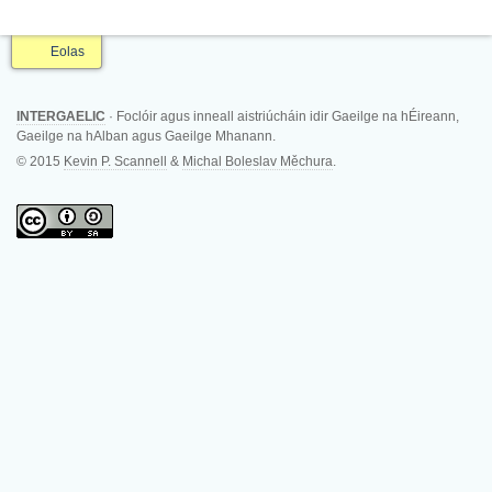
Eolas
INTERGAELIC
· Foclóir agus inneall aistriúcháin idir Gaeilge na hÉireann,
Gaeilge na hAlban agus Gaeilge Mhanann.
© 2015
Kevin P. Scannell
&
Michal Boleslav Měchura
.