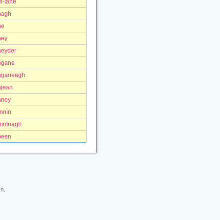
m-lane
nagh
ne
ney
neyder
ngane
nganeagh
njean
nney
nnin
nninagh
peen
n.