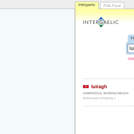
Intergaelic
Pota Focal
F
clu
luiragh
AINMFHOCAL BAININSCNEACH
dictionaryq.com/gaelg »