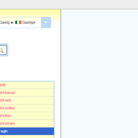
Gaelg
►
Gaeilge
▼
htit
ht-kiarail
ht-reill
ht-reilley
ght-thie
ght-ynsee
iragh