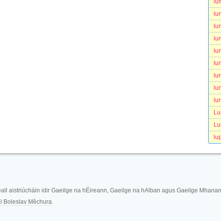
lu
lu
lu
lu
lu
lu
lu
lu
lu
Lu
Lu
lu
eall aistriúcháin idir Gaeilge na hÉireann, Gaeilge na hAlban agus Gaeilge Mhanan
l Boleslav Měchura
.