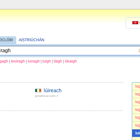
OCLÓIR
AISTRIÚCHÁN
igagh
|
leoiragh
|
lunagh
|
luigh
|
láigh
|
láraigh
lug
lúireach
lug
potafocal.com »
lug
lug
lu
lu
lu